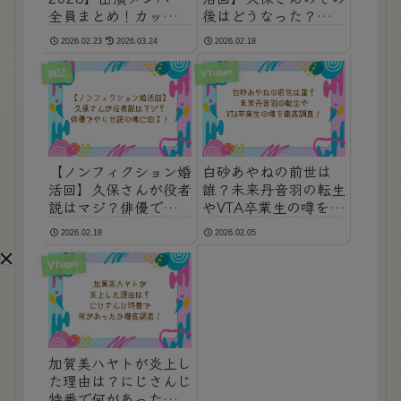
全員まとめ！カップル
後はどうなった？彼女
成立も大胆予想してみ
ゲットや結婚の続報を
2026.02.23
2026.03.24
2026.02.18
た！
調査！
VTuber
雑記
【ノンフィクション婚
白砂あやねの前世は
活回】久保さんが役者
誰？未来丹音羽の転生
説はマジ？俳優でやら
やVTA卒業生の噂を徹
せ説の噂に迫る！
底調査！
2026.02.18
2026.02.05
VTuber
加賀美ハヤトが炎上し
た理由は？にじさんじ
特番で何があったか徹