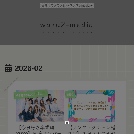
日常にワクワクを 〜ワクワクmedia〜
waku2-media
2026-02
今
日好きになりました
雑記
【今日好き卒業編
【ノンフィクション婚
2026】出演メンバー
活回】久保さんのその