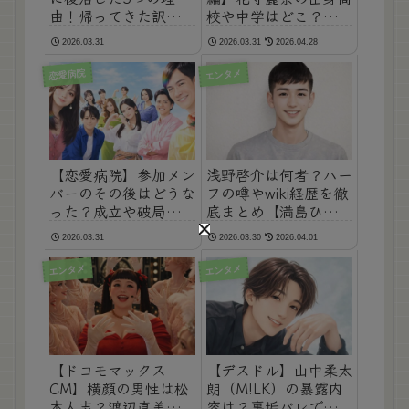
由！帰ってきた訳や降
校や中学はどこ？顔が
板の真相も徹底まと
可愛すぎると話題！
2026.03.31
2026.03.31
2026.04.28
め！
恋愛病院
エンタメ
【恋愛病院】参加メン
浅野啓介は何者？ハー
バーのその後はどうな
フの噂やwiki経歴を徹
った？成立や破局カッ
底まとめ【満島ひかり
プルも大胆予想！
旦那】
2026.03.31
2026.03.30
2026.04.01
エンタメ
エンタメ
【ドコモマックス
【デスドル】山中柔太
CM】横顔の男性は松
朗（M!LK）の暴露内
本人志？渡辺直美と松
容は？裏垢バレで真相