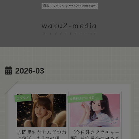
日常にワクワクを 〜ワクワクmedia〜
waku2-media
2026-03
今
日好きになりました
エンタメ
吉岡里帆がどんぎつね
【今日好きクラチャー
に復活した3つの理
編】花守麗奈の出身高