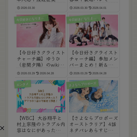
ちゃんが共演実現の噂
がしょぼいはマジ？
2026.03.30
2026.03.30
2026.04.01
を調査！
今
今
日好きになりました
日好きになりました
【今日好きクライスト
【今日好きクライスト
チャーチ編】ゆうひ
チャーチ編】参加メン
（岩間夕陽）のwikiチ
バーまとめ！新＆継続
ェック！出身高校や中
出演者も含めて徹底紹
2026.03.29
2026.04.28
2026.03.29
2026.04.28
学と偏差値も気にな
介！
る！
さよならプロポーズ
エンタメ
【WBC】大谷翔平と
【さよならプロポーズ
村上宗隆のトラブル内
オーストラリア】4話
容はなにがあった？デ
ネタバレあらすじ｜サ
マで作り話の可能性を
チエの7年間ノートと