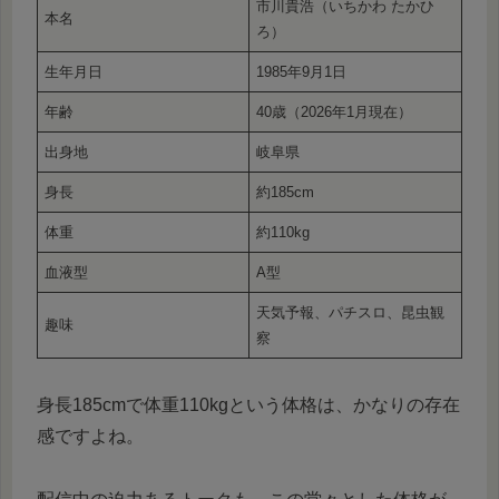
市川貴浩（いちかわ たかひ
本名
ろ）
生年月日
1985年9月1日
年齢
40歳（2026年1月現在）
出身地
岐阜県
身長
約185cm
体重
約110kg
血液型
A型
天気予報、パチスロ、昆虫観
趣味
察
身長185cmで体重110kgという体格は、かなりの存在
感ですよね。