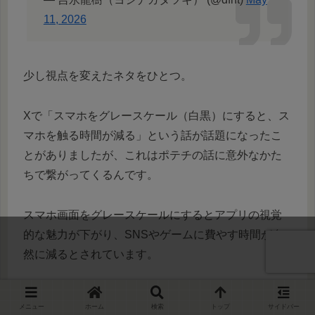
11, 2026
少し視点を変えたネタをひとつ。
Xで「スマホをグレースケール（白黒）にすると、ス
マホを触る時間が減る」という話が話題になったこ
とがありましたが、これはポテチの話に意外なかた
ちで繋がってくるんです。
スマホ画面をグレースケールにするとアプリの視覚
的な魅力が下がり、SNSやゲームに費やす時間が自
然に減るとされています。
色がなくなることで「脳への刺激」が減り、脳の報
メニュー
ホーム
検索
トップ
サイドバー
酬系（ドーパミン分泌）が抑えられるからだと言わ