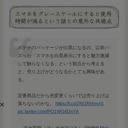
スマホをグレースケールにすると使用
時間が減るという話との意外な共通点
ポテチのパッケージが白黒になるの、以前バ
ズった「スマホを白黒表示にすると魅力激減
して触らなくなる」という観点から考える
と、売り上げがどうなるかとても興味があ
る。
定番商品だから色変更くらいでは売り上げは
落ちないのかな。
https://t.co/2Ni1RHmyjS
pic.twitter.com/PQ1WG4DnYA
— 吉永龍樹（ヨシナガタツキ） (@dfnt)
May