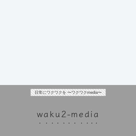
日常にワクワクを 〜ワクワクmedia〜
waku2-media