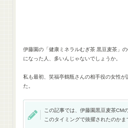
伊藤園の「健康ミネラルむぎ茶 黒豆麦茶」
になった人、多いんじゃないでしょうか。
私も最初、笑福亭鶴瓶さんの相手役の女性が
た。
この記事では、伊藤園黒豆麦茶CM
このタイミングで抜擢されたのかま