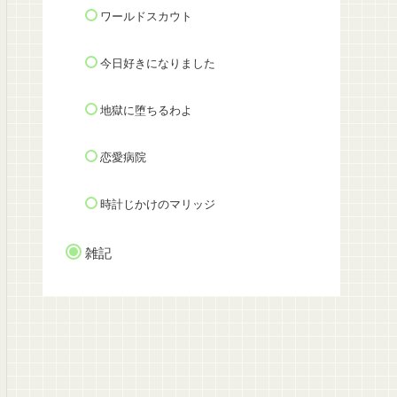
ワールドスカウト
今日好きになりました
地獄に堕ちるわよ
恋愛病院
時計じかけのマリッジ
雑記