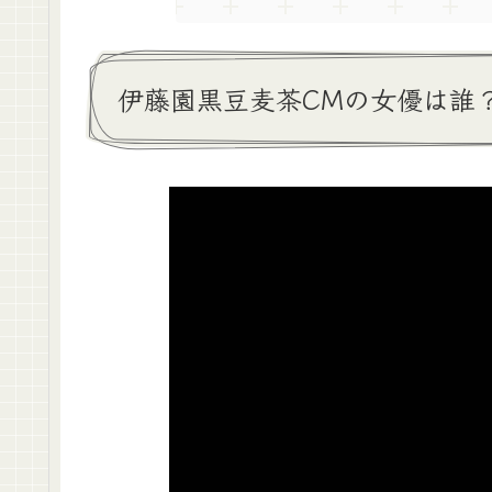
伊藤園黒豆麦茶CMの女優は誰