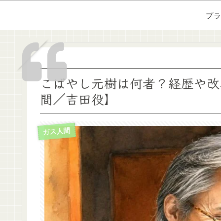
プ
こばやし元樹は何者？経歴や改
間／吉田役】
ガス人間