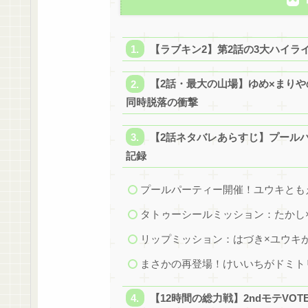
【ラブキン2】第2話の3大ハイラ
【2話・最大の山場】ゆめ×まりや
同時脱落の衝撃
【2話ネタバレあらすじ】プール
記録
プールパーティー開催！ユウキとも
タトゥーシールミッション：たかし
リップミッション：はづき×ユウキ
まさかの再登場！けいいちがドミト
【12時間の総力戦】2ndモテVO