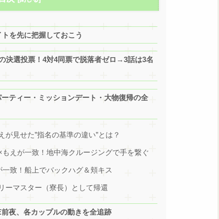
イトを先に把握しておこう
の決選投票！4対4同票で脱落者ゼロ→3話は3名
パーティー・ミッションデート・大物復帰の全
えが見せた”指名の基準の違い”とは？
×もえが一致！地中海クルージングで手を繋ぐ
が一致！船上でバックハグ＆頬キス
リーマスター（寮長）として帰還
TE前夜、各カップルの動きを全追跡