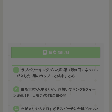
目次
ラブパワーキングダム2第8話（最終回）ネタバレ
｜成立した3組のカップルと結末まとめ
白鳥大珠×永尾まりや、両想いでキング&クイー
ン誕生！FinalモテVOTE全票公開
永尾まりやの男前すぎるスピーチに全員ざわつい