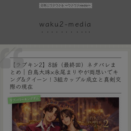
日常にワクワクを 〜ワクワクmedia〜
waku2-media
【ラブキン2】8話（最終回）ネタバレま
とめ｜白鳥大珠×永尾まりやが両想いでキ
ング&クイーン！3組カップル成立と真剣交
際の現在
ラブパワーキングダム