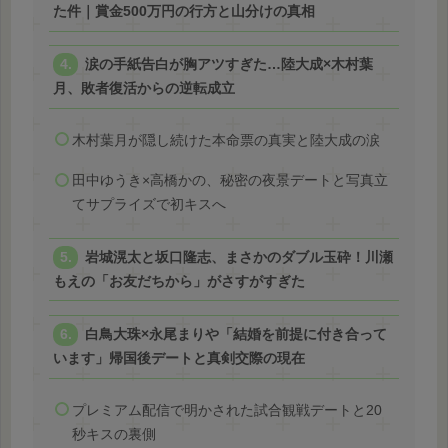
た件｜賞金500万円の行方と山分けの真相
涙の手紙告白が胸アツすぎた…陸大成×木村葉
月、敗者復活からの逆転成立
木村葉月が隠し続けた本命票の真実と陸大成の涙
田中ゆうき×高橋かの、秘密の夜景デートと写真立
てサプライズで初キスへ
岩城滉太と坂口隆志、まさかのダブル玉砕！川瀬
もえの「お友だちから」がさすがすぎた
白鳥大珠×永尾まりや「結婚を前提に付き合って
います」帰国後デートと真剣交際の現在
プレミアム配信で明かされた試合観戦デートと20
秒キスの裏側