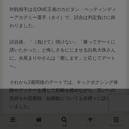
対戦相手は元ONE王者のカピタン・ペッティンディ
ーアカデミー選手（タイ）で、試合は判定負けに終
わりました。
試合後、「（負けて）情けない」「勝ってデートに
誘いたかった」と悔しさをにじませる白鳥大珠さん
に、永尾まりやさんは「癒します」と応じてデート
へ。
それから2週間後のデートでは、キックボクシング体
験やディナーを通じて距離を縮めながら、互いへの
気持ちや恋愛観・結婚観についても赤裸々に語り合
いました。
デートの終盤、白鳥大珠さんは「次に付き合う人と
メニュー
ホーム
検索
トップ
サイドバー