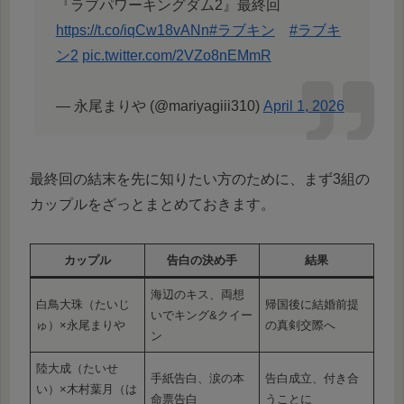
『ラブパワーキングダム2』最終回
https://t.co/iqCw18vANn
#ラブキン
#ラブキ
ン2
pic.twitter.com/2VZo8nEMmR
— 永尾まりや (@mariyagiii310)
April 1, 2026
最終回の結末を先に知りたい方のために、まず3組の
カップルをざっとまとめておきます。
カップル
告白の決め手
結果
海辺のキス、両想
白鳥大珠（たいじ
帰国後に結婚前提
いでキング&クイー
ゅ）×永尾まりや
の真剣交際へ
ン
陸大成（たいせ
手紙告白、涙の本
告白成立、付き合
い）×木村葉月（は
命票告白
うことに