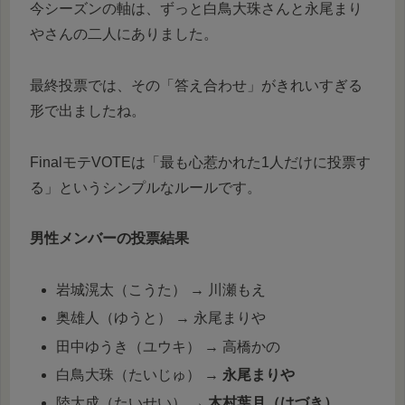
今シーズンの軸は、ずっと白鳥大珠さんと永尾まり
やさんの二人にありました。
最終投票では、その「答え合わせ」がきれいすぎる
形で出ましたね。
FinalモテVOTEは「最も心惹かれた1人だけに投票す
る」というシンプルなルールです。
男性メンバーの投票結果
岩城滉太（こうた） → 川瀬もえ
奥雄人（ゆうと） → 永尾まりや
田中ゆうき（ユウキ） → 高橋かの
白鳥大珠（たいじゅ） →
永尾まりや
陸大成（たいせい） →
木村葉月（はづき）