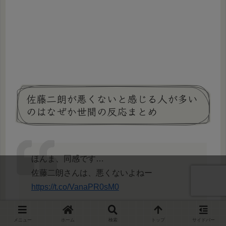
佐藤二朗が悪くないと感じる人が多い
のはなぜか世間の反応まとめ
ほんま、同感です…
佐藤二朗さんは、悪くないよねー
https://t.co/VanaPR0sM0
— SAKURA DOGE (@tora_neko_cats)
July
メニュー
ホーム
検索
トップ
サイドバー