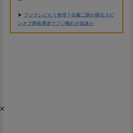
▶︎
フジテレビもう無理？佐藤二朗が踊るスピ
ンオフ降板通達でフジ離れが加速か