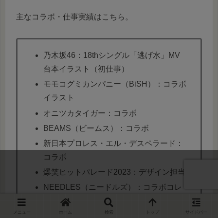
主なコラボ・仕事実績はこちら。
乃木坂46：18thシングル「逃げ水」MV
台本イラスト（初仕事）
モモコグミカンパニー（BiSH）：コラボ
イラスト
オニツカタイガー：コラボ
BEAMS（ビームス）：コラボ
新日本プロレス・エル・デスペラード：
コラボ
爆笑ヒットパレード2023：デザイン担当
NEEDLES（ニードルズ）：コラボコレ
クション（2025年4月）
メニュー
ホーム
検索
トップ
サイドバー
KIDILL（キディル）：コラボTシャツ