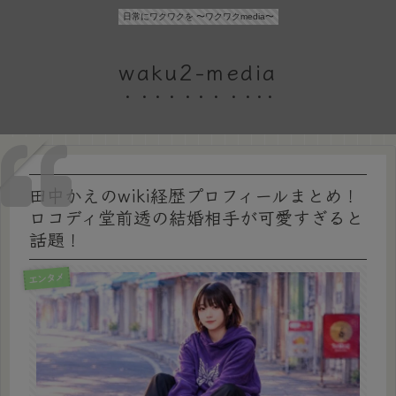
日常にワクワクを 〜ワクワクmedia〜
waku2-media
田中かえのwiki経歴プロフィールまとめ！
ロコディ堂前透の結婚相手が可愛すぎると
話題！
エンタメ