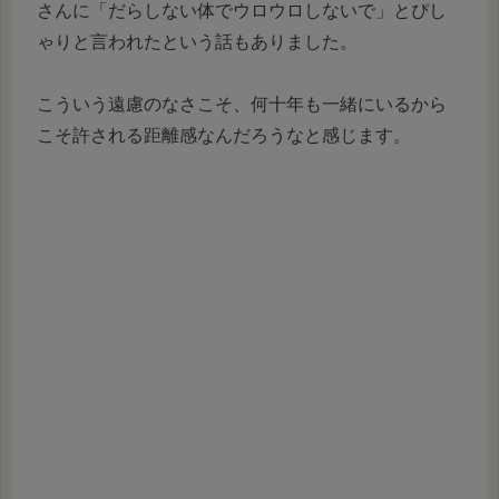
さんに「だらしない体でウロウロしないで」とぴし
ゃりと言われたという話もありました。
こういう遠慮のなさこそ、何十年も一緒にいるから
こそ許される距離感なんだろうなと感じます。