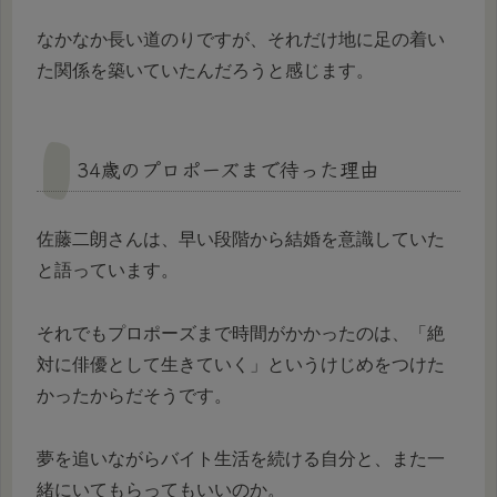
なかなか長い道のりですが、それだけ地に足の着い
た関係を築いていたんだろうと感じます。
34歳のプロポーズまで待った理由
佐藤二朗さんは、早い段階から結婚を意識していた
と語っています。
それでもプロポーズまで時間がかかったのは、「絶
対に俳優として生きていく」というけじめをつけた
かったからだそうです。
夢を追いながらバイト生活を続ける自分と、また一
緒にいてもらってもいいのか。