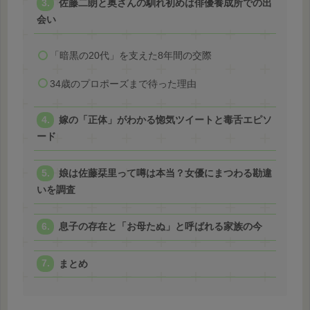
佐藤二朗と奥さんの馴れ初めは俳優養成所での出
会い
「暗黒の20代」を支えた8年間の交際
34歳のプロポーズまで待った理由
嫁の「正体」がわかる惚気ツイートと毒舌エピソ
ード
娘は佐藤栞里って噂は本当？女優にまつわる勘違
いを調査
息子の存在と「お母たぬ」と呼ばれる家族の今
まとめ