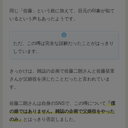
同じ「佐藤」という姓に加えて、目元の印象が似て
いるという声もあったようです。
ただ、この噂は完全な誤解だったことがはっきり
しています。
きっかけは、雑誌の企画で佐藤二朗さんと佐藤栞里
さんが父娘役を演じたことだったと言われていま
す。
佐藤二朗さんは自身のSNSで、この噂について
「僕
の娘ではありません。雑誌の企画で父娘役をやった
のみ」
とはっきり否定しました。