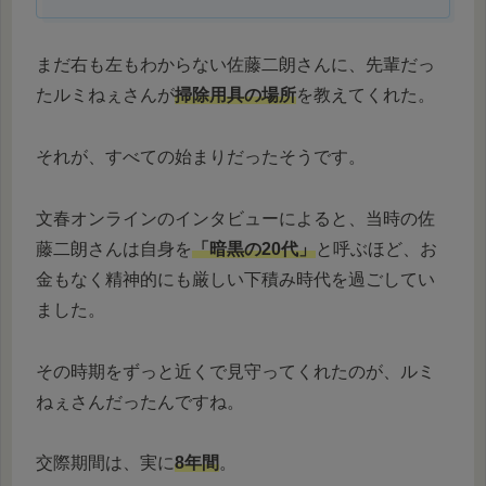
まだ右も左もわからない佐藤二朗さんに、先輩だっ
たルミねぇさんが
掃除用具の場所
を教えてくれた。
それが、すべての始まりだったそうです。
文春オンラインのインタビューによると、当時の佐
藤二朗さんは自身を
「暗黒の20代」
と呼ぶほど、お
金もなく精神的にも厳しい下積み時代を過ごしてい
ました。
その時期をずっと近くで見守ってくれたのが、ルミ
ねぇさんだったんですね。
交際期間は、実に
8年間
。