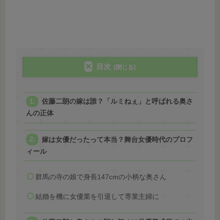
目次
佐藤二朗の嫁は誰？「ルミねぇ」と呼ばれる奥さ
んの正体
嫁は女優だったって本当？舞台女優時代のプロフ
ィール
群馬の寺の娘で身長147cmの小柄な奥さん
結婚を機に女優業を引退して専業主婦に