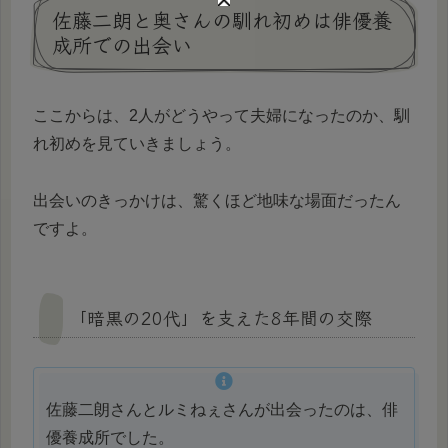
佐藤二朗と奥さんの馴れ初めは俳優養
成所での出会い
ここからは、2人がどうやって夫婦になったのか、馴
れ初めを見ていきましょう。
出会いのきっかけは、驚くほど地味な場面だったん
ですよ。
「暗黒の20代」を支えた8年間の交際
佐藤二朗さんとルミねぇさんが出会ったのは、俳
優養成所でした。