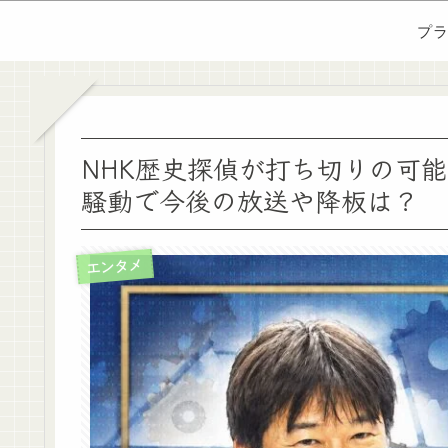
プ
NHK歴史探偵が打ち切りの可
騒動で今後の放送や降板は？
エンタメ