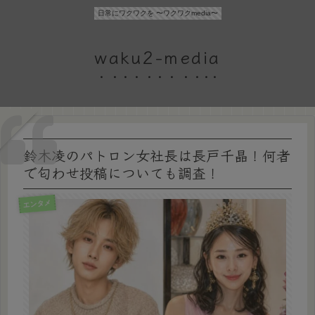
日常にワクワクを 〜ワクワクmedia〜
waku2-media
鈴木凌のパトロン女社長は長戸千晶！何者
で匂わせ投稿についても調査！
エンタメ