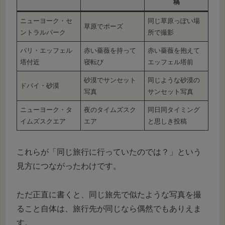
稿
ニューヨーク・セ
同じ草原っぽい場
草原でポーズ
ントラルパーク
所で撮影
パリ・エッフェル
赤い薔薇を持って
赤い薔薇を抱えて
塔付近
寝転び
エッフェル塔前
砂漠でサンセット
同じような砂漠の
ドバイ・砂漠
写真
サンセット写真
ニューヨーク・タ
夜のタイムズスク
同日同タイミング
イムズスクエア
エア
と思しき投稿
これらが「同じ旅行に行っていたのでは？」という
見方につながったわけです。
ただ正直に書くと、同じ旅先で似たような写真を撮
ること自体は、旅行先が同じなら偶然でもありえま
す。