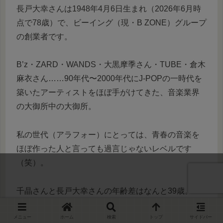
長戸大幸さんは1948年4月6日生まれ（2026年6月時
点で78歳）で、ビーイング（現・B ZONE）グループ
の創業者です。
B’z・ZARD・WANDS・大黒摩季さん・TUBE・倉木
麻衣さん……90年代〜2000年代にJ-POPの一時代を
築いたアーティストをほぼ手がけてきた、音楽業界
の大御所中の大御所。
私の世代（アラフォー）にとっては、青春の音楽を
ほぼ作った人と言っても過言じゃないレベルです
（笑）。
千晶さんと長戸大幸さんの年齢差はなんと39歳。
メニュー
ホーム
検索
トップ
サイドバー
2人の出会いは、千晶さんが所属していたGIZA studio