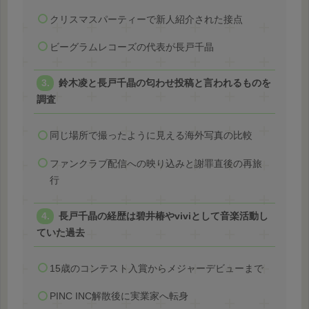
クリスマスパーティーで新人紹介された接点
ビーグラムレコーズの代表が長戸千晶
鈴木凌と長戸千晶の匂わせ投稿と言われるものを
調査
同じ場所で撮ったように見える海外写真の比較
ファンクラブ配信への映り込みと謝罪直後の再旅
行
長戸千晶の経歴は碧井椿やviviとして音楽活動し
ていた過去
15歳のコンテスト入賞からメジャーデビューまで
PINC INC解散後に実業家へ転身